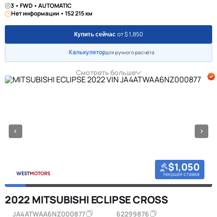
3 • FWD • AUTOMATIC
Нет информации • 152 215 км
от $ 1,850
Купить сейчас
Калькулятор
для ручного расчёта
Смотреть больше
$1,050
текущая ставка
2022 MITSUBISHI ECLIPSE CROSS
JA4ATWAA6NZ000877
62299876