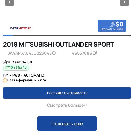
$0
текущая ставка
2018 MITSUBISHI OUTLANDER SPORT
JA4AP3AU4JU023045
46557086
пт, 7 авг, 14:00
10ч 51м 3с
4 • FWD • AUTOMATIC
Нет информации • n/a
Рассчитать стоимость
Смотреть больше
Показать ещё