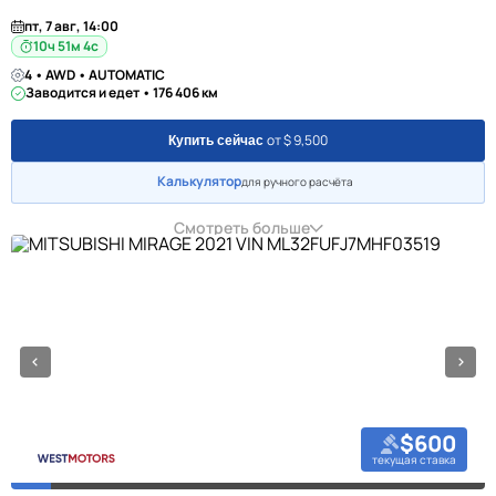
пт, 7 авг, 14:00
10ч 51м 3с
4 • AWD • AUTOMATIC
Заводится и едет • 176 406 км
от $ 9,500
Купить сейчас
Калькулятор
для ручного расчёта
Смотреть больше
$600
текущая ставка