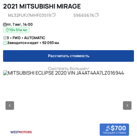
2021 MITSUBISHI MIRAGE
ML32FUFJ7MHF03519
59665676
пт, 7 авг, 14:00
10ч 51м 3с
3 • FWD • AUTOMATIC
Заводится и едет • 92 093 км
Рассчитать стоимость
Смотреть больше
$700
текущая ставка