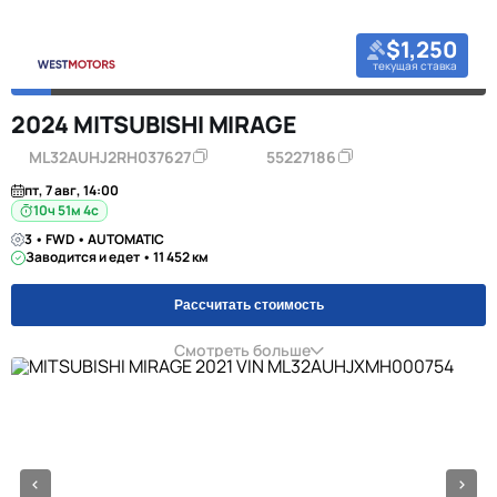
$1,250
текущая ставка
2024 MITSUBISHI MIRAGE
ML32AUHJ2RH037627
55227186
пт, 7 авг, 14:00
10ч 51м 3с
3 • FWD • AUTOMATIC
Заводится и едет • 11 452 км
Рассчитать стоимость
Смотреть больше