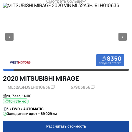
Смотреть больше
$350
текущая ставка
2020 MITSUBISHI MIRAGE
ML32A3HJ9LH010636
57903856
пт, 7 авг, 14:00
10ч 51м 3с
3 • FWD • AUTOMATIC
Заводится и едет • 89 029 км
Рассчитать стоимость