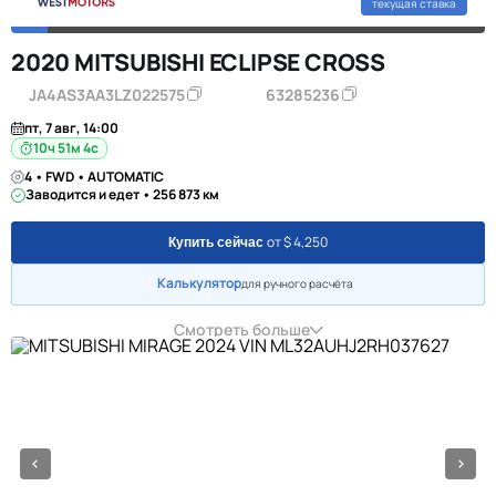
текущая ставка
2020 MITSUBISHI ECLIPSE CROSS
JA4AS3AA3LZ022575
63285236
пт, 7 авг, 14:00
10ч 51м 3с
4 • FWD • AUTOMATIC
Заводится и едет • 256 873 км
от $ 4,250
Купить сейчас
Калькулятор
для ручного расчёта
Смотреть больше