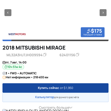
$175
текущая ставка
2018 MITSUBISHI MIRAGE
ML32A3HJ7JH009594
62401156
пт, 7 авг, 14:00
10ч 51м 3с
3 • FWD • AUTOMATIC
Нет информации • 218 400 км
от $ 1,950
Купить сейчас
Калькулятор
для ручного расчёта
Смотреть больше