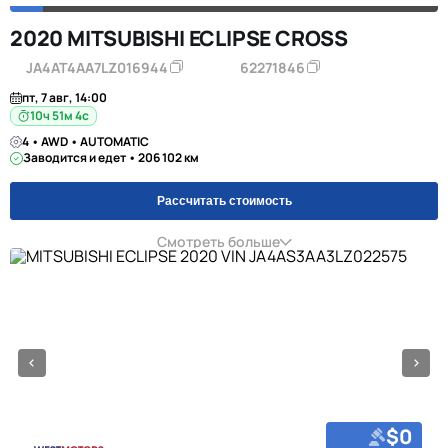
2020 MITSUBISHI ECLIPSE CROSS
JA4AT4AA7LZ016944
62271846
пт, 7 авг, 14:00
10ч 51м 3с
4 • AWD • AUTOMATIC
Заводится и едет • 206 102 км
Рассчитать стоимость
Смотреть больше
$0