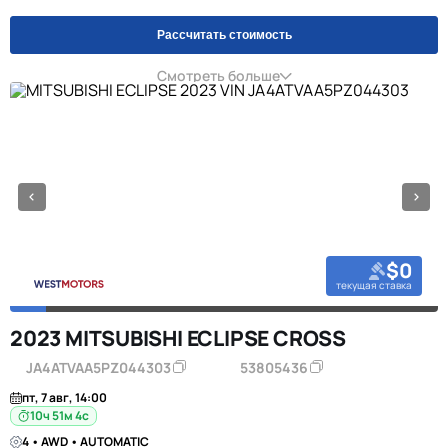
Рассчитать стоимость
Смотреть больше
$0
текущая ставка
2023 MITSUBISHI ECLIPSE CROSS
JA4ATVAA5PZ044303
53805436
пт, 7 авг, 14:00
10ч 51м 3с
4 • AWD • AUTOMATIC