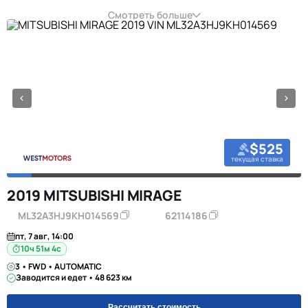
Смотреть больше
$525
текущая ставка
2019 MITSUBISHI MIRAGE
ML32A3HJ9KH014569
62114186
пт, 7 авг, 14:00
10ч 51м 3с
3 • FWD • AUTOMATIC
Заводится и едет • 48 623 км
Рассчитать стоимость