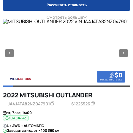
Рассчитать стоимость
Смотреть больше
$0
текущая ставка
2022 MITSUBISHI OUTLANDER
JA4J4TA82NZ047901
61225526
пт, 7 авг, 14:00
10ч 51м 3с
4 • AWD • AUTOMATIC
Заводится и едет • 100 360 км