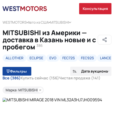
Консультация
WESTMOTORS
Авто из США
MITSUBISHI
MITSUBISHI из Америки —
доставка в Казань новые и с
пробегом
386
ALL OTHER
ECLIPSE
EVO
FEC72S
FEC92S
LANCER
Дата аукциона
Фильтры
Все
(386)
Купить сейчас
(156)
Чистая продажа
(141)
Марка: MITSUBISHI