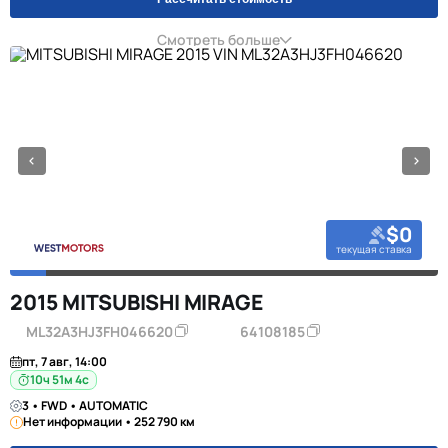
Смотреть больше
$0
текущая ставка
2015 MITSUBISHI MIRAGE
ML32A3HJ3FH046620
64108185
пт, 7 авг, 14:00
10ч 51м 3с
3 • FWD • AUTOMATIC
Нет информации • 252 790 км