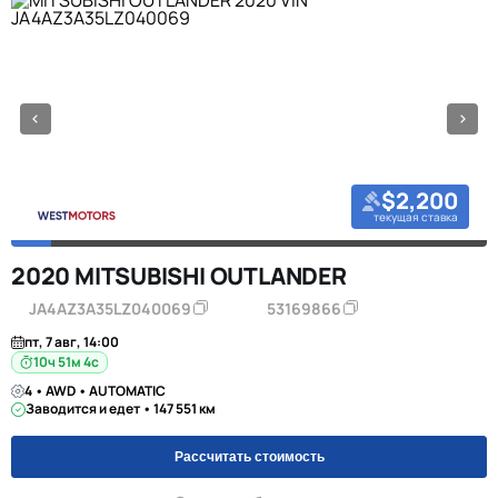
$2,200
текущая ставка
2020 MITSUBISHI OUTLANDER
JA4AZ3A35LZ040069
53169866
пт, 7 авг, 14:00
10ч 51м 3с
4 • AWD • AUTOMATIC
Заводится и едет • 147 551 км
Рассчитать стоимость