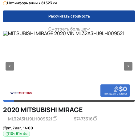
Нет информации • 81 523 км
Рассчитать стоимость
Смотреть больше
$0
текущая ставка
2020 MITSUBISHI MIRAGE
ML32A3HJ9LH009521
57473316
пт, 7 авг, 14:00
10ч 51м 3с