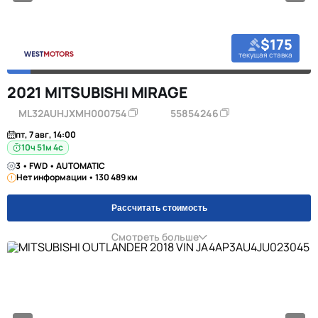
$175
текущая ставка
2021 MITSUBISHI MIRAGE
ML32AUHJXMH000754
55854246
пт, 7 авг, 14:00
10ч 51м 3с
3 • FWD • AUTOMATIC
Нет информации • 130 489 км
Рассчитать стоимость
Смотреть больше