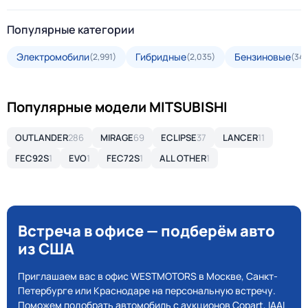
Популярные категории
Электромобили
Гибридные
Бензиновые
(2,991)
(2,035)
(34,
Популярные модели MITSUBISHI
OUTLANDER
286
MIRAGE
69
ECLIPSE
37
LANCER
11
FEC92S
1
EVO
1
FEC72S
1
ALL OTHER
1
Встреча в офисе — подберём авто
из США
Приглашаем вас в офис WESTMOTORS в Москве, Санкт-
Петербурге или Краснодаре на персональную встречу.
Поможем подобрать автомобиль с аукционов Copart, IAAI